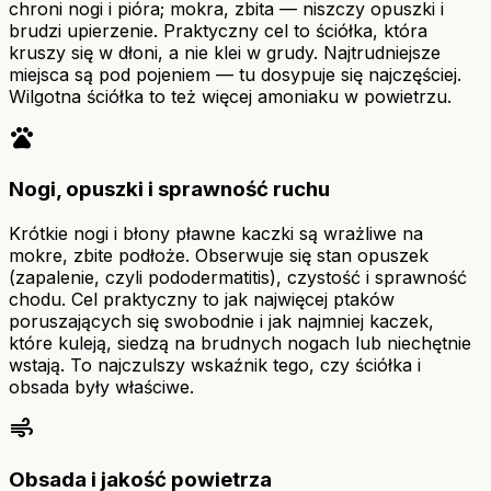
chroni nogi i pióra; mokra, zbita — niszczy opuszki i
brudzi upierzenie. Praktyczny cel to ściółka, która
kruszy się w dłoni, a nie klei w grudy. Najtrudniejsze
miejsca są pod pojeniem — tu dosypuje się najczęściej.
Wilgotna ściółka to też więcej amoniaku w powietrzu.
pets
Nogi, opuszki i sprawność ruchu
Krótkie nogi i błony pławne kaczki są wrażliwe na
mokre, zbite podłoże. Obserwuje się stan opuszek
(zapalenie, czyli pododermatitis), czystość i sprawność
chodu. Cel praktyczny to jak najwięcej ptaków
poruszających się swobodnie i jak najmniej kaczek,
które kuleją, siedzą na brudnych nogach lub niechętnie
wstają. To najczulszy wskaźnik tego, czy ściółka i
obsada były właściwe.
air
Obsada i jakość powietrza