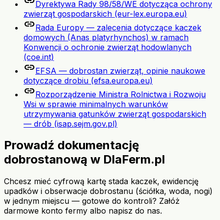
link
Dyrektywa Rady 98/58/WE dotycząca ochrony
zwierząt gospodarskich (eur-lex.europa.eu)
link
Rada Europy — zalecenia dotyczące kaczek
domowych (Anas platyrhynchos) w ramach
Konwencji o ochronie zwierząt hodowlanych
(coe.int)
link
EFSA — dobrostan zwierząt, opinie naukowe
dotyczące drobiu (efsa.europa.eu)
link
Rozporządzenie Ministra Rolnictwa i Rozwoju
Wsi w sprawie minimalnych warunków
utrzymywania gatunków zwierząt gospodarskich
— drób (isap.sejm.gov.pl)
Prowadź dokumentację
dobrostanową w DlaFerm.pl
Chcesz mieć cyfrową kartę stada kaczek, ewidencję
upadków i obserwacje dobrostanu (ściółka, woda, nogi)
w jednym miejscu — gotowe do kontroli? Załóż
darmowe konto fermy albo napisz do nas.