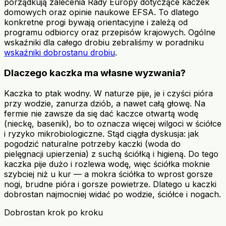
porządkują zalecenia Rady Europy dotyczące kaczek
domowych oraz opinie naukowe EFSA. To dlatego
konkretne progi bywają orientacyjne i zależą od
programu odbiorcy oraz przepisów krajowych. Ogólne
wskaźniki dla całego drobiu zebraliśmy w poradniku
wskaźniki dobrostanu drobiu
.
Dlaczego kaczka ma własne wyzwania?
Kaczka to ptak wodny. W naturze pije, je i czyści pióra
przy wodzie, zanurza dziób, a nawet całą głowę. Na
fermie nie zawsze da się dać kaczce otwartą wodę
(nieckę, basenik), bo to oznacza więcej wilgoci w ściółce
i ryzyko mikrobiologiczne. Stąd ciągła dyskusja: jak
pogodzić naturalne potrzeby kaczki (woda do
pielęgnacji upierzenia) z suchą ściółką i higieną. Do tego
kaczka pije dużo i rozlewa wodę, więc ściółka moknie
szybciej niż u kur — a mokra ściółka to wprost gorsze
nogi, brudne pióra i gorsze powietrze. Dlatego u kaczki
dobrostan najmocniej widać po wodzie, ściółce i nogach.
Dobrostan krok po kroku