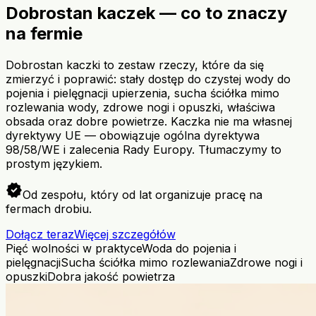
Dobrostan kaczek — co to znaczy
na fermie
Dobrostan kaczki to zestaw rzeczy, które da się
zmierzyć i poprawić: stały dostęp do czystej wody do
pojenia i pielęgnacji upierzenia, sucha ściółka mimo
rozlewania wody, zdrowe nogi i opuszki, właściwa
obsada oraz dobre powietrze. Kaczka nie ma własnej
dyrektywy UE — obowiązuje ogólna dyrektywa
98/58/WE i zalecenia Rady Europy. Tłumaczymy to
prostym językiem.
verified
Od zespołu, który od lat organizuje pracę na
fermach drobiu.
Dołącz teraz
Więcej szczegółów
Pięć wolności w praktyce
Woda do pojenia i
pielęgnacji
Sucha ściółka mimo rozlewania
Zdrowe nogi i
opuszki
Dobra jakość powietrza