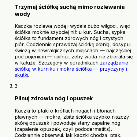
Trzymaj ściółkę suchą mimo rozlewania
wody
Kaczka rozlewa wodę i wydala dużo wilgoci, więc
ściółka moknie szybciej niż u kur. Sucha, sypka
ściółka to fundament zdrowych nóg i czystych
piór. Codziennie sprawdzaj ściółkę dłonią, dosypuj
świeżą w newralgicznych miejscach — najczęściej
pod pojeniem — i pilnuj, żeby woda nie zbierała się
w kałuże. Szczegóły w poradnikach
zarządzanie
ściółką w kurniku
i
mokra ściółka — przyczyny i
skutki
.
3
Pilnuj zdrowia nóg i opuszek
Kaczki to ptaki o krótkich nogach i błonach
pławnych — mokra, zbita ściółka szybko niszczy
skórę opuszek i powoduje stany zapalne nóg
(zapalenie opuszek, czyli pododermatitis).
Codziennie obserwuj, jak kaczki chodzą: ptak,