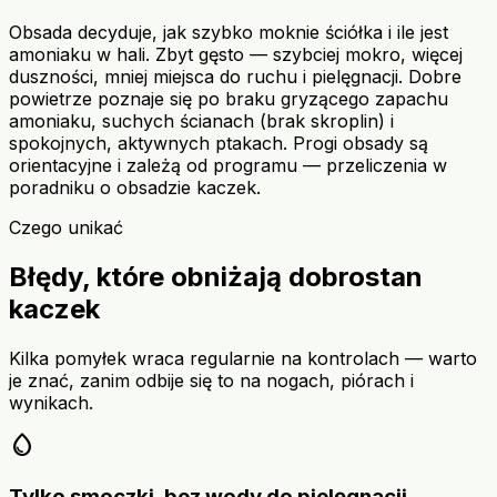
Obsada decyduje, jak szybko moknie ściółka i ile jest
amoniaku w hali. Zbyt gęsto — szybciej mokro, więcej
duszności, mniej miejsca do ruchu i pielęgnacji. Dobre
powietrze poznaje się po braku gryzącego zapachu
amoniaku, suchych ścianach (brak skroplin) i
spokojnych, aktywnych ptakach. Progi obsady są
orientacyjne i zależą od programu — przeliczenia w
poradniku o obsadzie kaczek.
Czego unikać
Błędy, które obniżają dobrostan
kaczek
Kilka pomyłek wraca regularnie na kontrolach — warto
je znać, zanim odbije się to na nogach, piórach i
wynikach.
water_drop
Tylko smoczki, bez wody do pielęgnacji