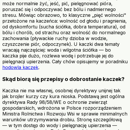
może normalnie żyć, jeść, pić, pielęgnować pióra,
poruszać się i odpoczywać bez bólu i nadmiernego
stresu. Mówiąc obrazowo, to klasyczne „pięć wolności"
przełożone na kaczeńca: wolność od głodu i pragnienia,
od dyskomfortu (sucha ściółka, dobra temperatura), od
bólu i chorób, od strachu oraz wolność do normalnego
zachowania (pływackie ruchy dzioba w wodzie,
czyszczenie piór, odpoczynek). U kaczki dwa tematy
wracają najczęściej: woda i wilgotna ściółka — bo
kaczka pije dużo, rozlewa wodę i potrzebuje jej do
pielęgnacji upierzenia. Cały chów opisujemy w poradniku
hodowla kaczek
.
Skąd biorą się przepisy o dobrostanie kaczek?
Kaczka nie ma własnej, osobnej dyrektywy unijnej tak
jak brojler kurzy czy kura nioska. Podstawą jest ogólna
dyrektywa Rady 98/58/WE o ochronie zwierząt
gospodarskich, wdrożona w Polsce rozporządzeniem
Ministra Rolnictwa i Rozwoju Wsi w sprawie minimalnych
warunków utrzymywania drobiu. Stronę szczegółową
— w tym dostęp do wody i pielęgnację upierzenia —