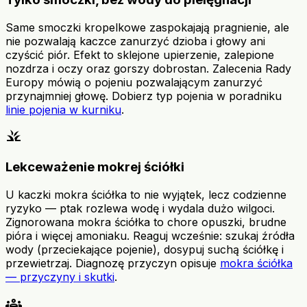
Same smoczki kropelkowe zaspokajają pragnienie, ale
nie pozwalają kaczce zanurzyć dzioba i głowy ani
czyścić piór. Efekt to sklejone upierzenie, zalepione
nozdrza i oczy oraz gorszy dobrostan. Zalecenia Rady
Europy mówią o pojeniu pozwalającym zanurzyć
przynajmniej głowę. Dobierz typ pojenia w poradniku
linie pojenia w kurniku
.
grass
Lekceważenie mokrej ściółki
U kaczki mokra ściółka to nie wyjątek, lecz codzienne
ryzyko — ptak rozlewa wodę i wydala dużo wilgoci.
Zignorowana mokra ściółka to chore opuszki, brudne
pióra i więcej amoniaku. Reaguj wcześnie: szukaj źródła
wody (przeciekające pojenie), dosypuj suchą ściółkę i
przewietrzaj. Diagnozę przyczyn opisuje
mokra ściółka
— przyczyny i skutki
.
groups