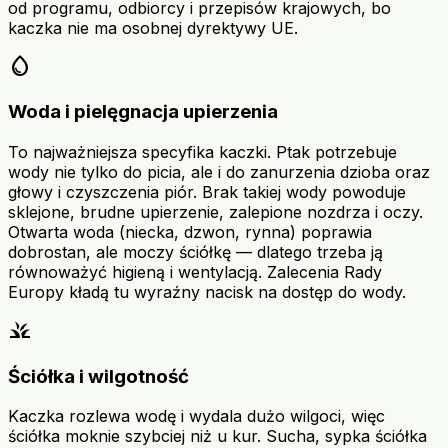
od programu, odbiorcy i przepisów krajowych, bo
kaczka nie ma osobnej dyrektywy UE.
water_drop
Woda i pielęgnacja upierzenia
To najważniejsza specyfika kaczki. Ptak potrzebuje
wody nie tylko do picia, ale i do zanurzenia dzioba oraz
głowy i czyszczenia piór. Brak takiej wody powoduje
sklejone, brudne upierzenie, zalepione nozdrza i oczy.
Otwarta woda (niecka, dzwon, rynna) poprawia
dobrostan, ale moczy ściółkę — dlatego trzeba ją
równoważyć higieną i wentylacją. Zalecenia Rady
Europy kładą tu wyraźny nacisk na dostęp do wody.
grass
Ściółka i wilgotność
Kaczka rozlewa wodę i wydala dużo wilgoci, więc
ściółka moknie szybciej niż u kur. Sucha, sypka ściółka