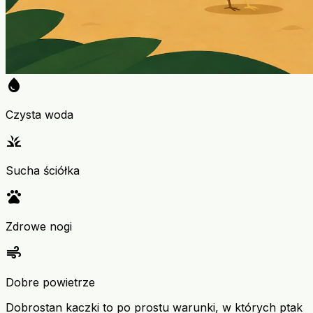
water_drop
Czysta woda
grass
Sucha ściółka
pets
Zdrowe nogi
air
Dobre powietrze
Dobrostan kaczki to po prostu warunki, w których ptak