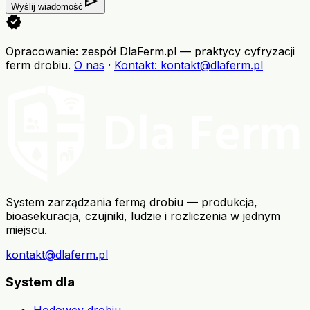
send
Wyślij wiadomość
verified
Opracowanie: zespół DlaFerm.pl
—
praktycy cyfryzacji
ferm drobiu
.
O nas
·
Kontakt
: kontakt@dlaferm.pl
System zarządzania fermą drobiu — produkcja,
bioasekuracja, czujniki, ludzie i rozliczenia w jednym
miejscu.
kontakt@dlaferm.pl
System dla