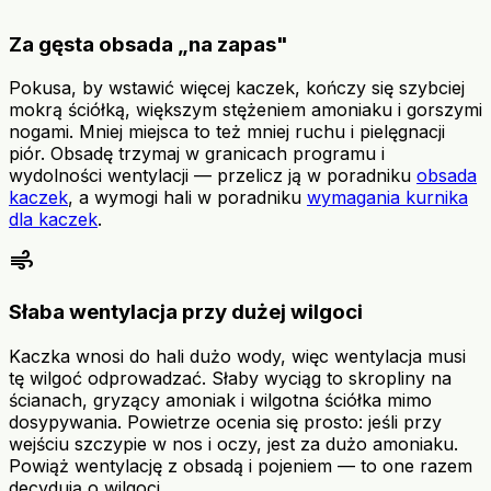
Za gęsta obsada „na zapas"
Pokusa, by wstawić więcej kaczek, kończy się szybciej
mokrą ściółką, większym stężeniem amoniaku i gorszymi
nogami. Mniej miejsca to też mniej ruchu i pielęgnacji
piór. Obsadę trzymaj w granicach programu i
wydolności wentylacji — przelicz ją w poradniku
obsada
kaczek
, a wymogi hali w poradniku
wymagania kurnika
dla kaczek
.
air
Słaba wentylacja przy dużej wilgoci
Kaczka wnosi do hali dużo wody, więc wentylacja musi
tę wilgoć odprowadzać. Słaby wyciąg to skropliny na
ścianach, gryzący amoniak i wilgotna ściółka mimo
dosypywania. Powietrze ocenia się prosto: jeśli przy
wejściu szczypie w nos i oczy, jest za dużo amoniaku.
Powiąż wentylację z obsadą i pojeniem — to one razem
decydują o wilgoci.