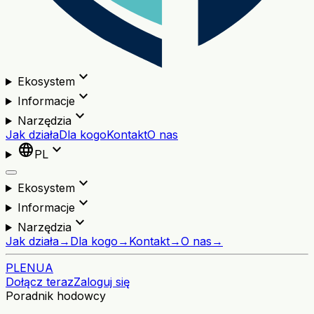
expand_more
Ekosystem
expand_more
Informacje
expand_more
Narzędzia
Jak działa
Dla kogo
Kontakt
O nas
language
expand_more
PL
expand_more
Ekosystem
expand_more
Informacje
expand_more
Narzędzia
Jak działa
→
Dla kogo
→
Kontakt
→
O nas
→
PL
EN
UA
Dołącz teraz
Zaloguj się
Poradnik hodowcy