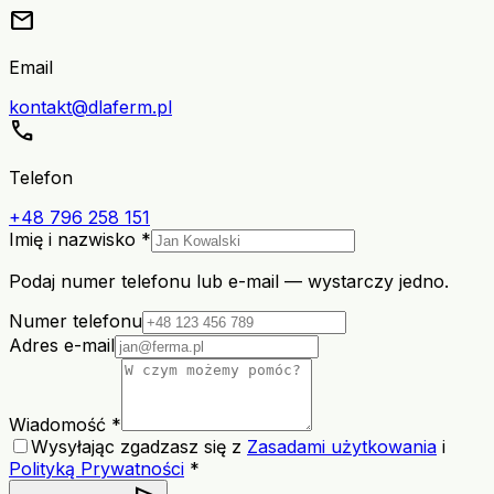
mail
Email
kontakt@dlaferm.pl
call
Telefon
+48 796 258 151
Imię i nazwisko *
Podaj numer telefonu lub e-mail — wystarczy jedno.
Numer telefonu
Adres e-mail
Wiadomość *
Wysyłając zgadzasz się z
Zasadami użytkowania
i
Polityką Prywatności
*