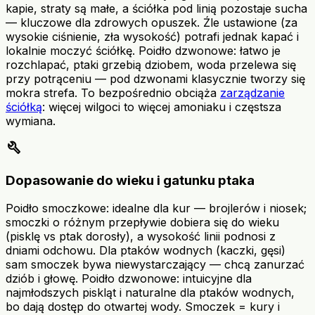
kapie, straty są małe, a ściółka pod linią pozostaje sucha
— kluczowe dla zdrowych opuszek. Źle ustawione (za
wysokie ciśnienie, zła wysokość) potrafi jednak kapać i
lokalnie moczyć ściółkę. Poidło dzwonowe: łatwo je
rozchlapać, ptaki grzebią dziobem, woda przelewa się
przy potrąceniu — pod dzwonami klasycznie tworzy się
mokra strefa. To bezpośrednio obciąża
zarządzanie
ściółką
: więcej wilgoci to więcej amoniaku i częstsza
wymiana.
build
Dopasowanie do wieku i gatunku ptaka
Poidło smoczkowe: idealne dla kur — brojlerów i niosek;
smoczki o różnym przepływie dobiera się do wieku
(pisklę vs ptak dorosły), a wysokość linii podnosi z
dniami odchowu. Dla ptaków wodnych (kaczki, gęsi)
sam smoczek bywa niewystarczający — chcą zanurzać
dziób i głowę. Poidło dzwonowe: intuicyjne dla
najmłodszych piskląt i naturalne dla ptaków wodnych,
bo dają dostęp do otwartej wody. Smoczek = kury i