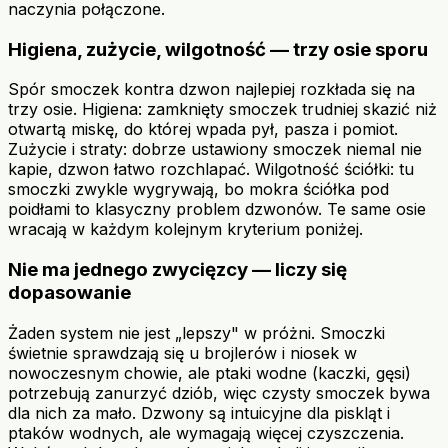
naczynia połączone.
Higiena, zużycie, wilgotność — trzy osie sporu
Spór smoczek kontra dzwon najlepiej rozkłada się na
trzy osie. Higiena: zamknięty smoczek trudniej skazić niż
otwartą miskę, do której wpada pył, pasza i pomiot.
Zużycie i straty: dobrze ustawiony smoczek niemal nie
kapie, dzwon łatwo rozchlapać. Wilgotność ściółki: tu
smoczki zwykle wygrywają, bo mokra ściółka pod
poidłami to klasyczny problem dzwonów. Te same osie
wracają w każdym kolejnym kryterium poniżej.
Nie ma jednego zwycięzcy — liczy się
dopasowanie
Żaden system nie jest „lepszy" w próżni. Smoczki
świetnie sprawdzają się u brojlerów i niosek w
nowoczesnym chowie, ale ptaki wodne (kaczki, gęsi)
potrzebują zanurzyć dziób, więc czysty smoczek bywa
dla nich za mało. Dzwony są intuicyjne dla piskląt i
ptaków wodnych, ale wymagają więcej czyszczenia.