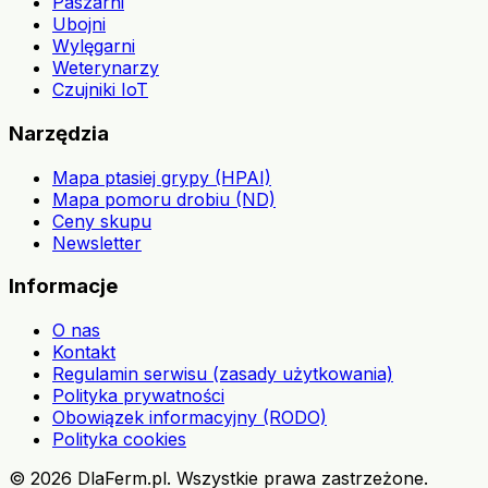
Paszarni
Ubojni
Wylęgarni
Weterynarzy
Czujniki IoT
Narzędzia
Mapa ptasiej grypy (HPAI)
Mapa pomoru drobiu (ND)
Ceny skupu
Newsletter
Informacje
O nas
Kontakt
Regulamin serwisu (zasady użytkowania)
Polityka prywatności
Obowiązek informacyjny (RODO)
Polityka cookies
©
2026
DlaFerm.pl.
Wszystkie prawa zastrzeżone.