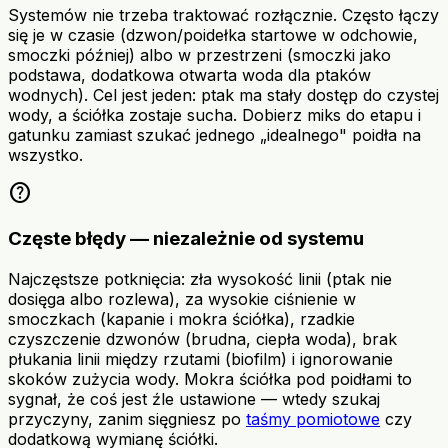
Systemów nie trzeba traktować rozłącznie. Często łączy
się je w czasie (dzwon/poidełka startowe w odchowie,
smoczki później) albo w przestrzeni (smoczki jako
podstawa, dodatkowa otwarta woda dla ptaków
wodnych). Cel jest jeden: ptak ma stały dostęp do czystej
wody, a ściółka zostaje sucha. Dobierz miks do etapu i
gatunku zamiast szukać jednego „idealnego" poidła na
wszystko.
help
Częste błędy — niezależnie od systemu
Najczęstsze potknięcia: zła wysokość linii (ptak nie
dosięga albo rozlewa), za wysokie ciśnienie w
smoczkach (kapanie i mokra ściółka), rzadkie
czyszczenie dzwonów (brudna, ciepła woda), brak
płukania linii między rzutami (biofilm) i ignorowanie
skoków zużycia wody. Mokra ściółka pod poidłami to
sygnał, że coś jest źle ustawione — wtedy szukaj
przyczyny, zanim sięgniesz po
taśmy pomiotowe
czy
dodatkową wymianę ściółki.