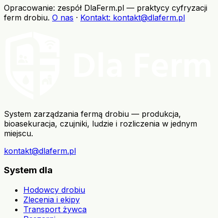
Opracowanie: zespół DlaFerm.pl
—
praktycy cyfryzacji
ferm drobiu
.
O nas
·
Kontakt
: kontakt@dlaferm.pl
System zarządzania fermą drobiu — produkcja,
bioasekuracja, czujniki, ludzie i rozliczenia w jednym
miejscu.
kontakt@dlaferm.pl
System dla
Hodowcy drobiu
Zlecenia i ekipy
Transport żywca