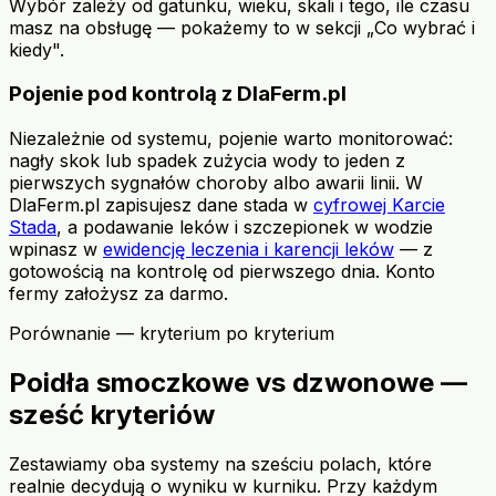
Wybór zależy od gatunku, wieku, skali i tego, ile czasu
masz na obsługę — pokażemy to w sekcji „Co wybrać i
kiedy".
Pojenie pod kontrolą z DlaFerm.pl
Niezależnie od systemu, pojenie warto monitorować:
nagły skok lub spadek zużycia wody to jeden z
pierwszych sygnałów choroby albo awarii linii. W
DlaFerm.pl zapisujesz dane stada w
cyfrowej Karcie
Stada
, a podawanie leków i szczepionek w wodzie
wpinasz w
ewidencję leczenia i karencji leków
— z
gotowością na kontrolę od pierwszego dnia. Konto
fermy założysz za darmo.
Porównanie — kryterium po kryterium
Poidła smoczkowe vs dzwonowe —
sześć kryteriów
Zestawiamy oba systemy na sześciu polach, które
realnie decydują o wyniku w kurniku. Przy każdym