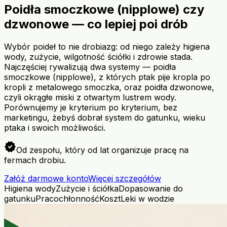
Poidła smoczkowe (nipplowe) czy
dzwonowe — co lepiej poi drób
Wybór poideł to nie drobiazg: od niego zależy higiena
wody, zużycie, wilgotność ściółki i zdrowie stada.
Najczęściej rywalizują dwa systemy — poidła
smoczkowe (nipplowe), z których ptak pije kropla po
kropli z metalowego smoczka, oraz poidła dzwonowe,
czyli okrągłe miski z otwartym lustrem wody.
Porównujemy je kryterium po kryterium, bez
marketingu, żebyś dobrał system do gatunku, wieku
ptaka i swoich możliwości.
verified
Od zespołu, który od lat organizuje pracę na
fermach drobiu.
Załóż darmowe konto
Więcej szczegółów
Higiena wody
Zużycie i ściółka
Dopasowanie do
gatunku
Pracochłonność
Koszt
Leki w wodzie