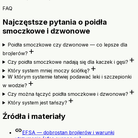
FAQ
Najczęstsze pytania o poidła
smoczkowe i dzwonowe
Poidła smoczkowe czy dzwonowe — co lepsze dla
add
brojlerów?
add
Czy poidła smoczkowe nadają się dla kaczek i gęsi?
add
Który system mniej moczy ściółkę?
W którym systemie łatwiej podawać leki i szczepionki
add
w wodzie?
add
Czy można łączyć poidła smoczkowe i dzwonowe?
add
Który system jest tańszy?
Źródła i materiały
link
EFSA — dobrostan brojlerów i warunki