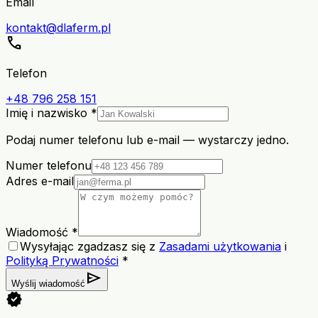
Email
kontakt@dlaferm.pl
call
Telefon
+48 796 258 151
Imię i nazwisko *
Podaj numer telefonu lub e-mail — wystarczy jedno.
Numer telefonu
Adres e-mail
Wiadomość *
Wysyłając zgadzasz się z
Zasadami użytkowania
i
Polityką Prywatności
*
send
Wyślij wiadomość
verified