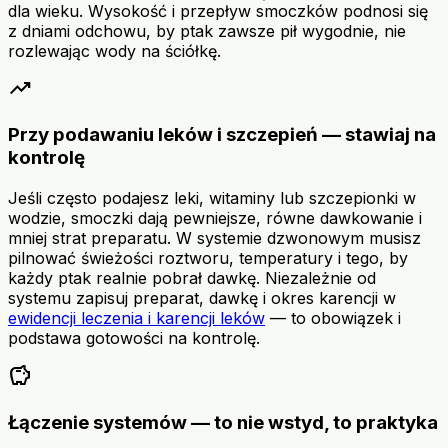
dla wieku. Wysokość i przepływ smoczków podnosi się
z dniami odchowu, by ptak zawsze pił wygodnie, nie
rozlewając wody na ściółkę.
trending_up
Przy podawaniu leków i szczepień — stawiaj na
kontrolę
Jeśli często podajesz leki, witaminy lub szczepionki w
wodzie, smoczki dają pewniejsze, równe dawkowanie i
mniej strat preparatu. W systemie dzwonowym musisz
pilnować świeżości roztworu, temperatury i tego, by
każdy ptak realnie pobrał dawkę. Niezależnie od
systemu zapisuj preparat, dawkę i okres karencji w
ewidencji leczenia i karencji leków
— to obowiązek i
podstawa gotowości na kontrolę.
savings
Łączenie systemów — to nie wstyd, to praktyka