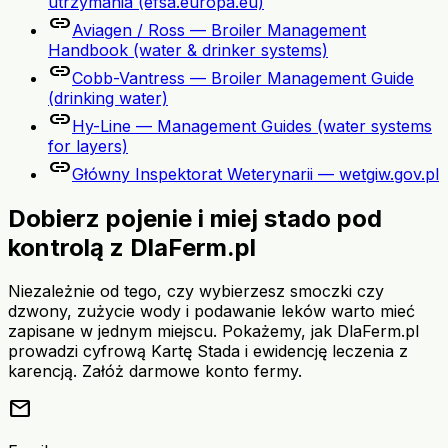
utrzymania (efsa.europa.eu)
link
Aviagen / Ross — Broiler Management
Handbook (water & drinker systems)
link
Cobb-Vantress — Broiler Management Guide
(drinking water)
link
Hy-Line — Management Guides (water systems
for layers)
link
Główny Inspektorat Weterynarii — wetgiw.gov.pl
Dobierz pojenie i miej stado pod
kontrolą z DlaFerm.pl
Niezależnie od tego, czy wybierzesz smoczki czy
dzwony, zużycie wody i podawanie leków warto mieć
zapisane w jednym miejscu. Pokażemy, jak DlaFerm.pl
prowadzi cyfrową Kartę Stada i ewidencję leczenia z
karencją. Załóż darmowe konto fermy.
mail