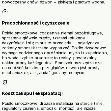
nowoczesny chów; dzwon = pisklęta i ptactwo wodne.
speed
Pracochłonność i czyszczenie
Poidło smoczkowe: codziennie niemal bezobsługowe,
sprzątanie głównie między rzutami (płukanie i
dezynfekcja linii); minus to przeglądy — pojedynczy
zatkany smoczek trzeba wypatrzeć. Poidło dzwonowe:
wymaga codziennego opróżniania, mycia i uzupełniania,
bo woda szybko brudnieje; to realny, powtarzalny
nakład pracy każdego dnia. Smoczek oszczędza czas
na co dzień kosztem przeglądów, dzwon jest prosty
mechanicznie, ale „zjada" godziny na mycie.
eco
Koszt zakupu i eksploatacji
Poidło smoczkowe: droższa instalacja na starcie (linie,
regulatory ciśnienia, smoczki, montaż), ale niższe