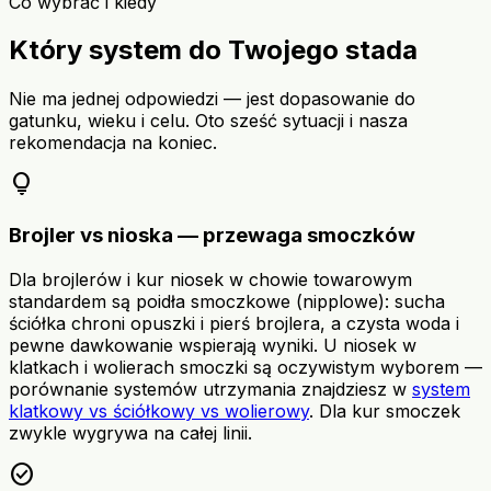
Co wybrać i kiedy
Który system do Twojego stada
Nie ma jednej odpowiedzi — jest dopasowanie do
gatunku, wieku i celu. Oto sześć sytuacji i nasza
rekomendacja na koniec.
lightbulb
Brojler vs nioska — przewaga smoczków
Dla brojlerów i kur niosek w chowie towarowym
standardem są poidła smoczkowe (nipplowe): sucha
ściółka chroni opuszki i pierś brojlera, a czysta woda i
pewne dawkowanie wspierają wyniki. U niosek w
klatkach i wolierach smoczki są oczywistym wyborem —
porównanie systemów utrzymania znajdziesz w
system
klatkowy vs ściółkowy vs wolierowy
. Dla kur smoczek
zwykle wygrywa na całej linii.
check_circle