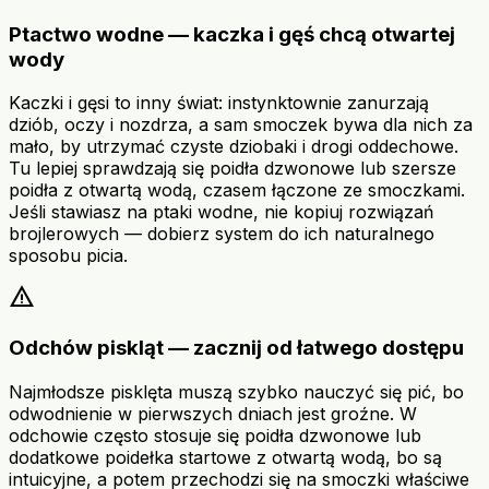
Ptactwo wodne — kaczka i gęś chcą otwartej
wody
Kaczki i gęsi to inny świat: instynktownie zanurzają
dziób, oczy i nozdrza, a sam smoczek bywa dla nich za
mało, by utrzymać czyste dziobaki i drogi oddechowe.
Tu lepiej sprawdzają się poidła dzwonowe lub szersze
poidła z otwartą wodą, czasem łączone ze smoczkami.
Jeśli stawiasz na ptaki wodne, nie kopiuj rozwiązań
brojlerowych — dobierz system do ich naturalnego
sposobu picia.
warning
Odchów piskląt — zacznij od łatwego dostępu
Najmłodsze pisklęta muszą szybko nauczyć się pić, bo
odwodnienie w pierwszych dniach jest groźne. W
odchowie często stosuje się poidła dzwonowe lub
dodatkowe poidełka startowe z otwartą wodą, bo są
intuicyjne, a potem przechodzi się na smoczki właściwe