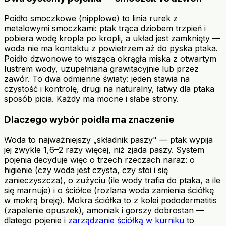
Poidło smoczkowe (nipplowe) to linia rurek z
metalowymi smoczkami: ptak trąca dziobem trzpień i
pobiera wodę kropla po kropli, a układ jest zamknięty —
woda nie ma kontaktu z powietrzem aż do pyska ptaka.
Poidło dzwonowe to wisząca okrągła miska z otwartym
lustrem wody, uzupełniana grawitacyjnie lub przez
zawór. To dwa odmienne światy: jeden stawia na
czystość i kontrolę, drugi na naturalny, łatwy dla ptaka
sposób picia. Każdy ma mocne i słabe strony.
Dlaczego wybór poidła ma znaczenie
Woda to najważniejszy „składnik paszy" — ptak wypija
jej zwykle 1,6–2 razy więcej, niż zjada paszy. System
pojenia decyduje więc o trzech rzeczach naraz: o
higienie (czy woda jest czysta, czy stoi i się
zanieczyszcza), o zużyciu (ile wody trafia do ptaka, a ile
się marnuje) i o ściółce (rozlana woda zamienia ściółkę
w mokrą breję). Mokra ściółka to z kolei pododermatitis
(zapalenie opuszek), amoniak i gorszy dobrostan —
dlatego pojenie i
zarządzanie ściółką w kurniku
to