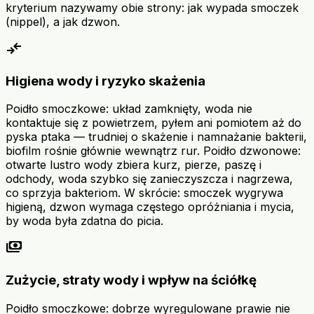
kryterium nazywamy obie strony: jak wypada smoczek
(nippel), a jak dzwon.
compare_arrows
Higiena wody i ryzyko skażenia
Poidło smoczkowe: układ zamknięty, woda nie
kontaktuje się z powietrzem, pyłem ani pomiotem aż do
pyska ptaka — trudniej o skażenie i namnażanie bakterii,
biofilm rośnie głównie wewnątrz rur. Poidło dzwonowe:
otwarte lustro wody zbiera kurz, pierze, paszę i
odchody, woda szybko się zanieczyszcza i nagrzewa,
co sprzyja bakteriom. W skrócie: smoczek wygrywa
higieną, dzwon wymaga częstego opróżniania i mycia,
by woda była zdatna do picia.
payments
Zużycie, straty wody i wpływ na ściółkę
Poidło smoczkowe: dobrze wyregulowane prawie nie