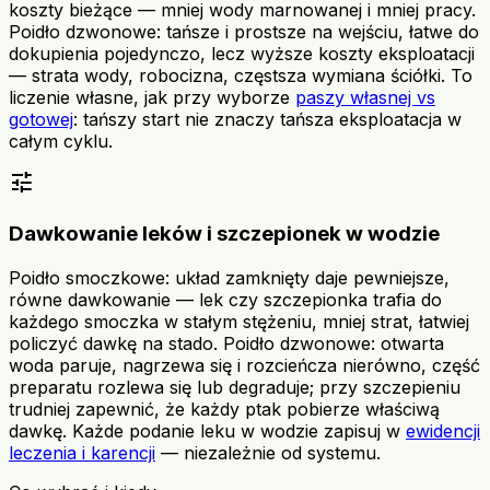
koszty bieżące — mniej wody marnowanej i mniej pracy.
Poidło dzwonowe: tańsze i prostsze na wejściu, łatwe do
dokupienia pojedynczo, lecz wyższe koszty eksploatacji
— strata wody, robocizna, częstsza wymiana ściółki. To
liczenie własne, jak przy wyborze
paszy własnej vs
gotowej
: tańszy start nie znaczy tańsza eksploatacja w
całym cyklu.
tune
Dawkowanie leków i szczepionek w wodzie
Poidło smoczkowe: układ zamknięty daje pewniejsze,
równe dawkowanie — lek czy szczepionka trafia do
każdego smoczka w stałym stężeniu, mniej strat, łatwiej
policzyć dawkę na stado. Poidło dzwonowe: otwarta
woda paruje, nagrzewa się i rozcieńcza nierówno, część
preparatu rozlewa się lub degraduje; przy szczepieniu
trudniej zapewnić, że każdy ptak pobierze właściwą
dawkę. Każde podanie leku w wodzie zapisuj w
ewidencji
leczenia i karencji
— niezależnie od systemu.