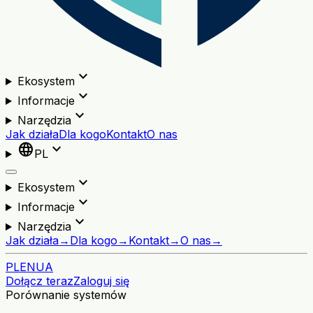
expand_more
Ekosystem
expand_more
Informacje
expand_more
Narzędzia
Jak działa
Dla kogo
Kontakt
O nas
language
expand_more
PL
expand_more
Ekosystem
expand_more
Informacje
expand_more
Narzędzia
Jak działa
→
Dla kogo
→
Kontakt
→
O nas
→
PL
EN
UA
Dołącz teraz
Zaloguj się
Porównanie systemów