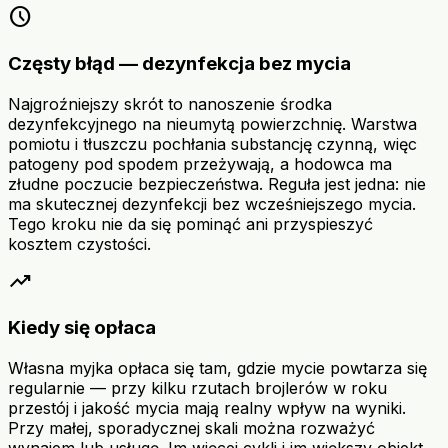
schedule
Częsty błąd — dezynfekcja bez mycia
Najgroźniejszy skrót to nanoszenie środka
dezynfekcyjnego na nieumytą powierzchnię. Warstwa
pomiotu i tłuszczu pochłania substancję czynną, więc
patogeny pod spodem przeżywają, a hodowca ma
złudne poczucie bezpieczeństwa. Reguła jest jedna: nie
ma skutecznej dezynfekcji bez wcześniejszego mycia.
Tego kroku nie da się pominąć ani przyspieszyć
kosztem czystości.
trending_up
Kiedy się opłaca
Własna myjka opłaca się tam, gdzie mycie powtarza się
regularnie — przy kilku rzutach brojlerów w roku
przestój i jakość mycia mają realny wpływ na wyniki.
Przy małej, sporadycznej skali można rozważyć
wynajem lub usługę. Im więcej cykli i im większy obiekt,