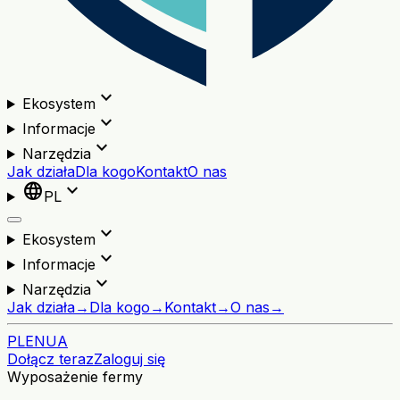
expand_more
Ekosystem
expand_more
Informacje
expand_more
Narzędzia
Jak działa
Dla kogo
Kontakt
O nas
language
expand_more
PL
expand_more
Ekosystem
expand_more
Informacje
expand_more
Narzędzia
Jak działa
→
Dla kogo
→
Kontakt
→
O nas
→
PL
EN
UA
Dołącz teraz
Zaloguj się
Wyposażenie fermy