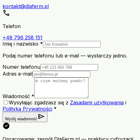
kontakt@dlaferm.pl
call
Telefon
+48 796 258 151
Imię i nazwisko *
Podaj numer telefonu lub e-mail — wystarczy jedno.
Numer telefonu
Adres e-mail
Wiadomość *
Wysyłając zgadzasz się z
Zasadami użytkowania
i
Polityką Prywatności
*
send
Wyślij wiadomość
verified
Opracowanie: zespół DlaFerm.pl
—
praktycy cyfryzacji