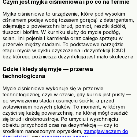
Czym jest myjka ciśnieniowa i po co na fermie
Myjka ciśnieniowa to urządzenie, które pod wysokim
ciśnieniem podaje wodę (czasem gorącą) z detergentem,
zdejmując z powierzchni brud, pomiot, resztki ściółki,
tłuszcz i biofilm. W kurniku służy do mycia podłóg,
ścian, linii pojenia i karmienia oraz całego sprzętu w
przerwie między stadami. To podstawowe narzędzie
etapu mycia w cyklu czyszczenia i dezynfekcji (C&D),
bez którego późniejsza dezynfekcja jest mało skuteczna.
Gdzie i kiedy się myje — przerwa
technologiczna
Mycie ciśnieniowe wykonuje się w przerwie
technologicznej, czyli w czasie, gdy kurnik jest pusty —
po wywiezieniu stada i usunięciu ściółki, a przed
wstawieniem nowych ptaków. To moment, w którym
czyści się każdą powierzchnię, na której mógł osadzić
się brud i drobnoustroje. Po umyciu i wyschnięciu
obiektu przychodzi czas na dezynfekcję — czy to
środkiem nanoszonym opryskiem,
zamgławiaczem do