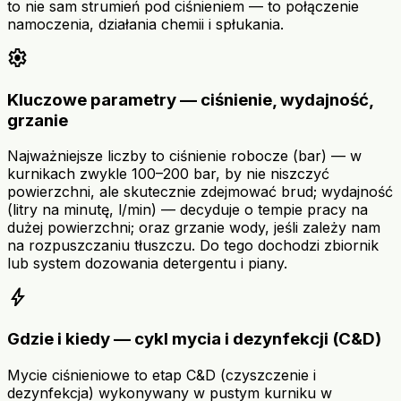
to nie sam strumień pod ciśnieniem — to połączenie
namoczenia, działania chemii i spłukania.
settings
Kluczowe parametry — ciśnienie, wydajność,
grzanie
Najważniejsze liczby to ciśnienie robocze (bar) — w
kurnikach zwykle 100–200 bar, by nie niszczyć
powierzchni, ale skutecznie zdejmować brud; wydajność
(litry na minutę, l/min) — decyduje o tempie pracy na
dużej powierzchni; oraz grzanie wody, jeśli zależy nam
na rozpuszczaniu tłuszczu. Do tego dochodzi zbiornik
lub system dozowania detergentu i piany.
bolt
Gdzie i kiedy — cykl mycia i dezynfekcji (C&D)
Mycie ciśnieniowe to etap C&D (czyszczenie i
dezynfekcja) wykonywany w pustym kurniku w