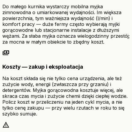
Do małego kurnika wystarczy mobilna myjka
zimnowodna o umiarkowanej wydajności. Im większa
powierzchnia, tym ważniejsza wydajność (l/min) i
komfort pracy — duże fermy często wybierają myjki
gorącowodne lub stacjonarne instalacje z dłuższymi
wężami. Za słaba myjka oznacza wielogodzinny przestój;
za mocna w małym obiekcie to zbędny koszt.
payments
Koszty — zakup i eksploatacja
Na koszt składa się nie tylko cena urządzenia, ale też
zużycie wody, energii (zwłaszcza przy grzaniu) i
detergentów. Myjka gorącowodna kosztuje więcej, ale
skraca czas mycia i zużycie chemii dzięki ciepłej wodzie.
Policz koszt w przeliczeniu na jeden cykl mycia, a nie
tylko cenę zakupu — przy wielu rzutach w roku to się
szybko sumuje.
warning