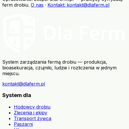
ferm drobiu
.
O nas
·
Kontakt
: kontakt@dlaferm.pl
System zarządzania fermą drobiu — produkcja,
bioasekuracja, czujniki, ludzie i rozliczenia w jednym
miejscu.
kontakt@dlaferm.pl
System dla
Hodowcy drobiu
Zlecenia i ekipy
Transport żywca
Paszarni