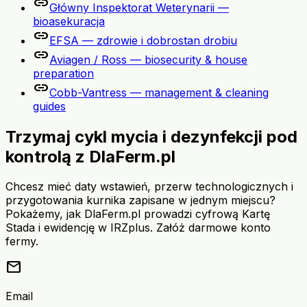
link
Główny Inspektorat Weterynarii —
bioasekuracja
link
EFSA — zdrowie i dobrostan drobiu
link
Aviagen / Ross — biosecurity & house
preparation
link
Cobb-Vantress — management & cleaning
guides
Trzymaj cykl mycia i dezynfekcji pod
kontrolą z DlaFerm.pl
Chcesz mieć daty wstawień, przerw technologicznych i
przygotowania kurnika zapisane w jednym miejscu?
Pokażemy, jak DlaFerm.pl prowadzi cyfrową Kartę
Stada i ewidencję w IRZplus. Załóż darmowe konto
fermy.
mail
Email