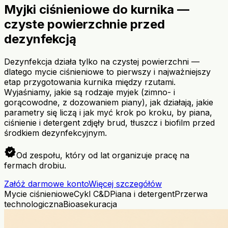
Myjki ciśnieniowe do kurnika —
czyste powierzchnie przed
dezynfekcją
Dezynfekcja działa tylko na czystej powierzchni —
dlatego mycie ciśnieniowe to pierwszy i najważniejszy
etap przygotowania kurnika między rzutami.
Wyjaśniamy, jakie są rodzaje myjek (zimno- i
gorącowodne, z dozowaniem piany), jak działają, jakie
parametry się liczą i jak myć krok po kroku, by piana,
ciśnienie i detergent zdjęły brud, tłuszcz i biofilm przed
środkiem dezynfekcyjnym.
verified
Od zespołu, który od lat organizuje pracę na
fermach drobiu.
Załóż darmowe konto
Więcej szczegółów
Mycie ciśnieniowe
Cykl C&D
Piana i detergent
Przerwa
technologiczna
Bioasekuracja