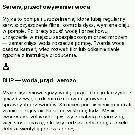
Serwis, przechowywanie i woda
Myjka to pompa i uszczelnienia, które lubią regularny
serwis: czyszczenie filtra, kontrola dysz, wymiana oleju
w pompie. Po pracy spuść wodę i przechowuj
urządzenie w miejscu zabezpieczonym przed mrozem
— zamarznięta woda rozsadza pompę. Twarda woda
osadza kamień, więc rozważ filtr lub odkamienianie
zgodnie z instrukcją producenta.
cleaning_services
BHP — woda, prąd i aerozol
Mycie ciśnieniowe łączy wodę i prąd, dlatego korzystaj z
gniazd z wyłącznikiem różnicowoprądowym i
sprawnych przewodów. Strumień pod ciśnieniem potrafi
zranić — nigdy nie kieruj go w stronę ludzi. Mycie
tworzy aerozol wodno-pyłowy z materią organiczną,
więc stosuj maskę, okulary i odzież ochronną, a obiekt
dobrze wentyluj podczas pracy.