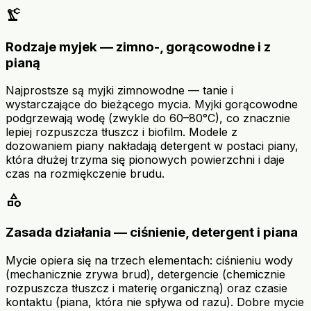
precision_manufacturing
Rodzaje myjek — zimno-, gorącowodne i z
pianą
Najprostsze są myjki zimnowodne — tanie i
wystarczające do bieżącego mycia. Myjki gorącowodne
podgrzewają wodę (zwykle do 60–80°C), co znacznie
lepiej rozpuszcza tłuszcz i biofilm. Modele z
dozowaniem piany nakładają detergent w postaci piany,
która dłużej trzyma się pionowych powierzchni i daje
czas na rozmiękczenie brudu.
category
Zasada działania — ciśnienie, detergent i piana
Mycie opiera się na trzech elementach: ciśnieniu wody
(mechanicznie zrywa brud), detergencie (chemicznie
rozpuszcza tłuszcz i materię organiczną) oraz czasie
kontaktu (piana, która nie spływa od razu). Dobre mycie