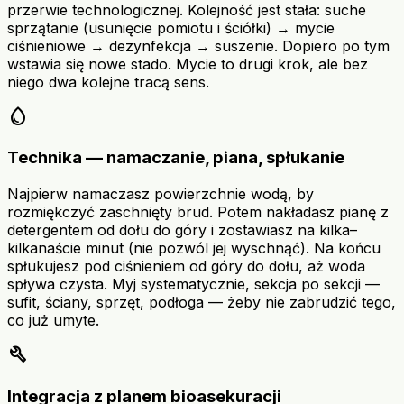
przerwie technologicznej. Kolejność jest stała: suche
sprzątanie (usunięcie pomiotu i ściółki) → mycie
ciśnieniowe → dezynfekcja → suszenie. Dopiero po tym
wstawia się nowe stado. Mycie to drugi krok, ale bez
niego dwa kolejne tracą sens.
water_drop
Technika — namaczanie, piana, spłukanie
Najpierw namaczasz powierzchnie wodą, by
rozmiękczyć zaschnięty brud. Potem nakładasz pianę z
detergentem od dołu do góry i zostawiasz na kilka–
kilkanaście minut (nie pozwól jej wyschnąć). Na końcu
spłukujesz pod ciśnieniem od góry do dołu, aż woda
spływa czysta. Myj systematycznie, sekcja po sekcji —
sufit, ściany, sprzęt, podłoga — żeby nie zabrudzić tego,
co już umyte.
build
Integracja z planem bioasekuracji