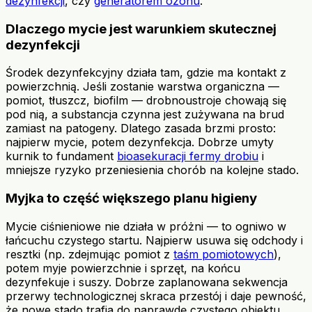
dezynfekcji
, czy
generatorem ozonu
.
Dlaczego mycie jest warunkiem skutecznej
dezynfekcji
Środek dezynfekcyjny działa tam, gdzie ma kontakt z
powierzchnią. Jeśli zostanie warstwa organiczna —
pomiot, tłuszcz, biofilm — drobnoustroje chowają się
pod nią, a substancja czynna jest zużywana na brud
zamiast na patogeny. Dlatego zasada brzmi prosto:
najpierw mycie, potem dezynfekcja. Dobrze umyty
kurnik to fundament
bioasekuracji fermy drobiu
i
mniejsze ryzyko przeniesienia chorób na kolejne stado.
Myjka to część większego planu higieny
Mycie ciśnieniowe nie działa w próżni — to ogniwo w
łańcuchu czystego startu. Najpierw usuwa się odchody i
resztki (np. zdejmując pomiot z
taśm pomiotowych
),
potem myje powierzchnie i sprzęt, na końcu
dezynfekuje i suszy. Dobrze zaplanowana sekwencja
przerwy technologicznej skraca przestój i daje pewność,
że nowe stado trafia do naprawdę czystego obiektu.