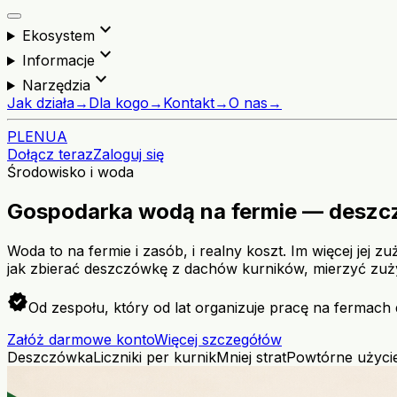
expand_more
Ekosystem
expand_more
Informacje
expand_more
Narzędzia
Jak działa
→
Dla kogo
→
Kontakt
→
O nas
→
PL
EN
UA
Dołącz teraz
Zaloguj się
Środowisko i woda
Gospodarka wodą na fermie — deszczó
Woda to na fermie i zasób, i realny koszt. Im więcej je
jak zbierać deszczówkę z dachów kurników, mierzyć zuż
verified
Od zespołu, który od lat organizuje pracę na fermach 
Załóż darmowe konto
Więcej szczegółów
Deszczówka
Liczniki per kurnik
Mniej strat
Powtórne użyci