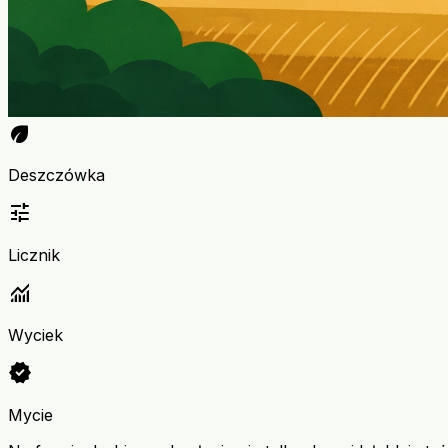
eco
Deszczówka
tune
Licznik
monitoring
Wyciek
verified
Mycie