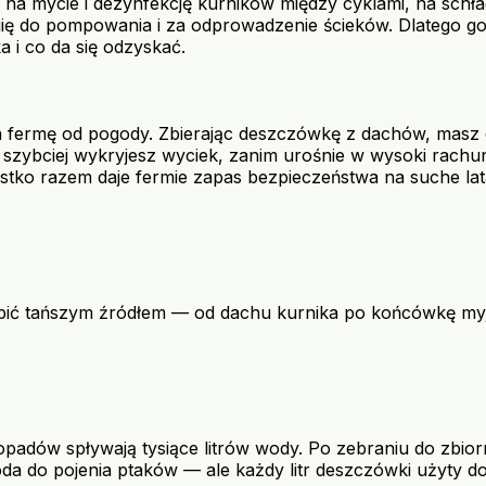
eż na mycie i dezynfekcję kurników między cyklami, na schł
ię do pompowania i za odprowadzenie ścieków. Dlatego gosp
a i co da się odzyskać.
 fermę od pogody. Zbierając deszczówkę z dachów, masz 
zybciej wykryjesz wyciek, zanim urośnie w wysoki rachunek
zystko razem daje fermie zapas bezpieczeństwa na suche la
ąpić tańszym źródłem — od dachu kurnika po końcówkę myjk
adów spływają tysiące litrów wody. Po zebraniu do zbiorni
da do pojenia ptaków — ale każdy litr deszczówki użyty do m