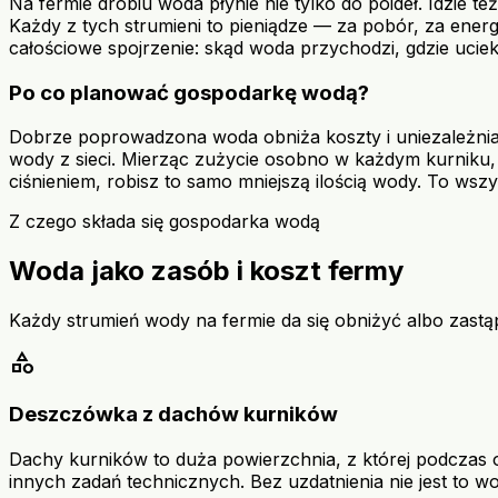
Na fermie drobiu woda płynie nie tylko do poideł. Idzie t
Każdy z tych strumieni to pieniądze — za pobór, za energ
całościowe spojrzenie: skąd woda przychodzi, gdzie uciek
Po co planować gospodarkę wodą?
Dobrze poprowadzona woda obniża koszty i uniezależnia
wody z sieci. Mierząc zużycie osobno w każdym kurniku, s
ciśnieniem, robisz to samo mniejszą ilością wody. To ws
Z czego składa się gospodarka wodą
Woda jako zasób i koszt fermy
Każdy strumień wody na fermie da się obniżyć albo zast
category
Deszczówka z dachów kurników
Dachy kurników to duża powierzchnia, z której podczas op
innych zadań technicznych. Bez uzdatnienia nie jest to wo