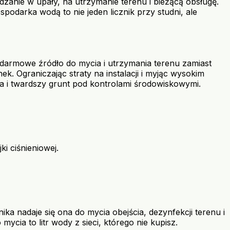
adzanie w upały, na utrzymanie terenu i bieżącą obsługę.
odarka wodą to nie jeden licznik przy studni, ale
darmowe źródło do mycia i utrzymania terenu zamiast
. Ograniczając straty na instalacji i myjąc wysokim
ta i twardszy grunt pod kontrolami środowiskowymi.
i ciśnieniowej.
ka nadaje się ona do mycia obejścia, dezynfekcji terenu i
ycia to litr wody z sieci, którego nie kupisz.