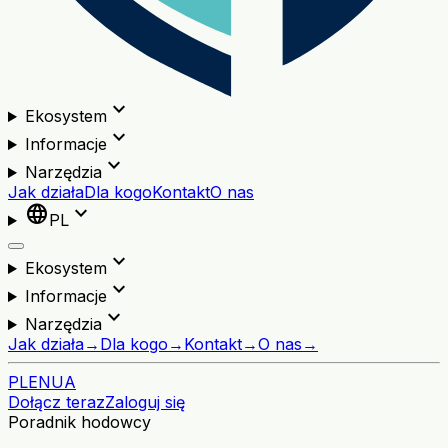
expand_more
Ekosystem
expand_more
Informacje
expand_more
Narzędzia
Jak działa
Dla kogo
Kontakt
O nas
language
expand_more
PL
expand_more
Ekosystem
expand_more
Informacje
expand_more
Narzędzia
Jak działa
→
Dla kogo
→
Kontakt
→
O nas
→
PL
EN
UA
Dołącz teraz
Zaloguj się
Poradnik hodowcy