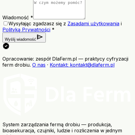
Wiadomość *
Wysyłając zgadzasz się z
Zasadami użytkowania
i
Polityką Prywatności
*
send
Wyślij wiadomość
verified
Opracowanie: zespół DlaFerm.pl
—
praktycy cyfryzacji
ferm drobiu
.
O nas
·
Kontakt
: kontakt@dlaferm.pl
System zarządzania fermą drobiu — produkcja,
bioasekuracja, czujniki, ludzie i rozliczenia w jednym