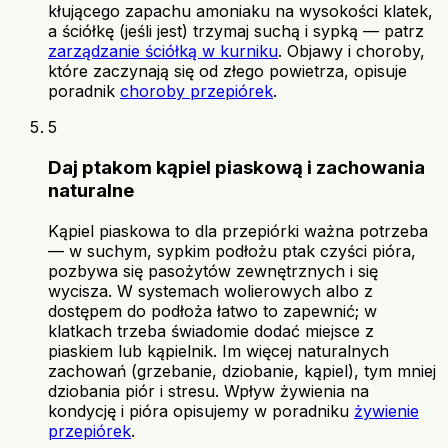
kłującego zapachu amoniaku na wysokości klatek,
a ściółkę (jeśli jest) trzymaj suchą i sypką — patrz
zarządzanie ściółką w kurniku
. Objawy i choroby,
które zaczynają się od złego powietrza, opisuje
poradnik
choroby przepiórek
.
5
Daj ptakom kąpiel piaskową i zachowania
naturalne
Kąpiel piaskowa to dla przepiórki ważna potrzeba
— w suchym, sypkim podłożu ptak czyści pióra,
pozbywa się pasożytów zewnętrznych i się
wycisza. W systemach wolierowych albo z
dostępem do podłoża łatwo to zapewnić; w
klatkach trzeba świadomie dodać miejsce z
piaskiem lub kąpielnik. Im więcej naturalnych
zachowań (grzebanie, dziobanie, kąpiel), tym mniej
dziobania piór i stresu. Wpływ żywienia na
kondycję i pióra opisujemy w poradniku
żywienie
przepiórek
.