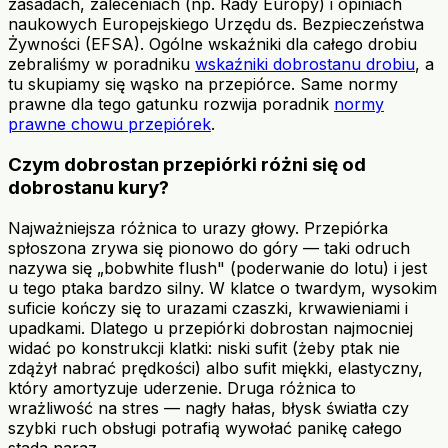
zasadach, zaleceniach (np. Rady Europy) i opiniach
naukowych Europejskiego Urzędu ds. Bezpieczeństwa
Żywności (EFSA). Ogólne wskaźniki dla całego drobiu
zebraliśmy w poradniku
wskaźniki dobrostanu drobiu
, a
tu skupiamy się wąsko na przepiórce. Same normy
prawne dla tego gatunku rozwija poradnik
normy
prawne chowu przepiórek
.
Czym dobrostan przepiórki różni się od
dobrostanu kury?
Najważniejsza różnica to urazy głowy. Przepiórka
spłoszona zrywa się pionowo do góry — taki odruch
nazywa się „bobwhite flush" (poderwanie do lotu) i jest
u tego ptaka bardzo silny. W klatce o twardym, wysokim
suficie kończy się to urazami czaszki, krwawieniami i
upadkami. Dlatego u przepiórki dobrostan najmocniej
widać po konstrukcji klatki: niski sufit (żeby ptak nie
zdążył nabrać prędkości) albo sufit miękki, elastyczny,
który amortyzuje uderzenie. Druga różnica to
wrażliwość na stres — nagły hałas, błysk światła czy
szybki ruch obsługi potrafią wywołać panikę całego
stada naraz.