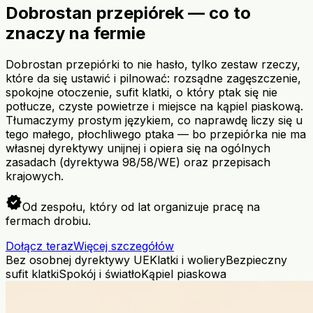
Dobrostan przepiórek — co to
znaczy na fermie
Dobrostan przepiórki to nie hasło, tylko zestaw rzeczy,
które da się ustawić i pilnować: rozsądne zagęszczenie,
spokojne otoczenie, sufit klatki, o który ptak się nie
potłucze, czyste powietrze i miejsce na kąpiel piaskową.
Tłumaczymy prostym językiem, co naprawdę liczy się u
tego małego, płochliwego ptaka — bo przepiórka nie ma
własnej dyrektywy unijnej i opiera się na ogólnych
zasadach (dyrektywa 98/58/WE) oraz przepisach
krajowych.
verified
Od zespołu, który od lat organizuje pracę na
fermach drobiu.
Dołącz teraz
Więcej szczegółów
Bez osobnej dyrektywy UE
Klatki i woliery
Bezpieczny
sufit klatki
Spokój i światło
Kąpiel piaskowa