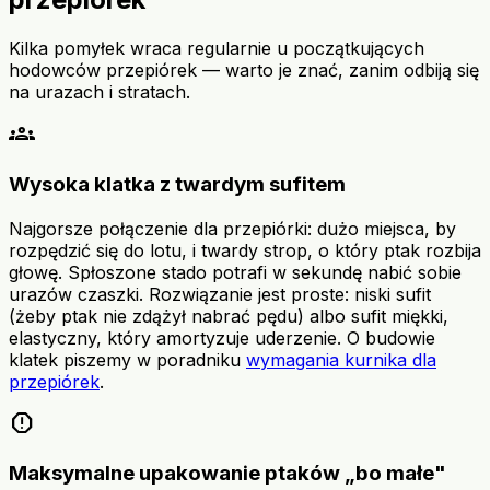
Kilka pomyłek wraca regularnie u początkujących
hodowców przepiórek — warto je znać, zanim odbiją się
na urazach i stratach.
groups
Wysoka klatka z twardym sufitem
Najgorsze połączenie dla przepiórki: dużo miejsca, by
rozpędzić się do lotu, i twardy strop, o który ptak rozbija
głowę. Spłoszone stado potrafi w sekundę nabić sobie
urazów czaszki. Rozwiązanie jest proste: niski sufit
(żeby ptak nie zdążył nabrać pędu) albo sufit miękki,
elastyczny, który amortyzuje uderzenie. O budowie
klatek piszemy w poradniku
wymagania kurnika dla
przepiórek
.
report
Maksymalne upakowanie ptaków „bo małe"