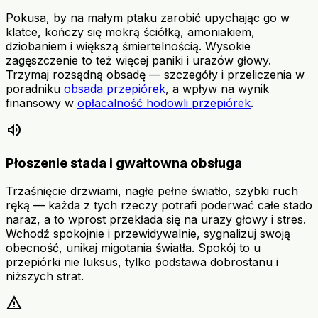
Pokusa, by na małym ptaku zarobić upychając go w
klatce, kończy się mokrą ściółką, amoniakiem,
dziobaniem i większą śmiertelnością. Wysokie
zagęszczenie to też więcej paniki i urazów głowy.
Trzymaj rozsądną obsadę — szczegóły i przeliczenia w
poradniku
obsada przepiórek
, a wpływ na wynik
finansowy w
opłacalność hodowli przepiórek
.
volume_up
Płoszenie stada i gwałtowna obsługa
Trzaśnięcie drzwiami, nagłe pełne światło, szybki ruch
ręką — każda z tych rzeczy potrafi poderwać całe stado
naraz, a to wprost przekłada się na urazy głowy i stres.
Wchodź spokojnie i przewidywalnie, sygnalizuj swoją
obecność, unikaj migotania światła. Spokój to u
przepiórki nie luksus, tylko podstawa dobrostanu i
niższych strat.
warning