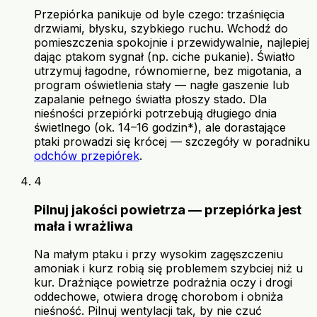
Przepiórka panikuje od byle czego: trzaśnięcia
drzwiami, błysku, szybkiego ruchu. Wchodź do
pomieszczenia spokojnie i przewidywalnie, najlepiej
dając ptakom sygnał (np. ciche pukanie). Światło
utrzymuj łagodne, równomierne, bez migotania, a
program oświetlenia stały — nagłe gaszenie lub
zapalanie pełnego światła płoszy stado. Dla
nieśności przepiórki potrzebują długiego dnia
świetlnego (ok. 14–16 godzin*), ale dorastające
ptaki prowadzi się krócej — szczegóły w poradniku
odchów przepiórek
.
4
Pilnuj jakości powietrza — przepiórka jest
mała i wrażliwa
Na małym ptaku i przy wysokim zagęszczeniu
amoniak i kurz robią się problemem szybciej niż u
kur. Drażniące powietrze podrażnia oczy i drogi
oddechowe, otwiera drogę chorobom i obniża
nieśność. Pilnuj wentylacji tak, by nie czuć