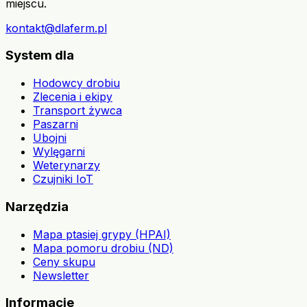
miejscu.
kontakt@dlaferm.pl
System dla
Hodowcy drobiu
Zlecenia i ekipy
Transport żywca
Paszarni
Ubojni
Wylęgarni
Weterynarzy
Czujniki IoT
Narzędzia
Mapa ptasiej grypy (HPAI)
Mapa pomoru drobiu (ND)
Ceny skupu
Newsletter
Informacje