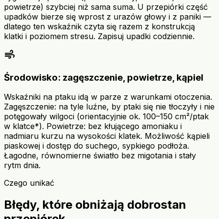
powietrze) szybciej niż sama suma. U przepiórki część
upadków bierze się wprost z urazów głowy i z paniki —
dlatego ten wskaźnik czyta się razem z konstrukcją
klatki i poziomem stresu. Zapisuj upadki codziennie.
air
Środowisko: zagęszczenie, powietrze, kąpiel
Wskaźniki na ptaku idą w parze z warunkami otoczenia.
Zagęszczenie: na tyle luźne, by ptaki się nie tłoczyły i nie
potęgowały wilgoci (orientacyjnie ok. 100–150 cm²/ptak
w klatce*). Powietrze: bez kłującego amoniaku i
nadmiaru kurzu na wysokości klatek. Możliwość kąpieli
piaskowej i dostęp do suchego, sypkiego podłoża.
Łagodne, równomierne światło bez migotania i stały
rytm dnia.
Czego unikać
Błędy, które obniżają dobrostan
przepiórek