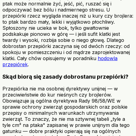
ptak może normalnie żyć, jeść, pić, ruszać się i
odpoczywać bez bólu i nadmiernego stresu. U
przepiórki rzecz wygląda inaczej niż u kury czy brojlera:
to ptak bardzo mały, lekki i wyjątkowo płochliwy.
Spłoszony nie ucieka w bok, tylko gwałtownie
podskakuje pionowo w górę — i jeśli sufit klatki jest
twardy i wysoki, rozbija sobie o niego głowę. Dlatego
dobrostan przepiórki zaczyna się od dwóch rzeczy: od
spokoju w pomieszczeniu i od mądrze zaprojektowanej
klatki. Cały chów opisujemy w poradniku
hodowla
przepiórek
.
Skąd biorą się zasady dobrostanu przepiórki?
Przepiórka nie ma osobnej dyrektywy unijnej — w
przeciwieństwie do kur nieśnych czy brojlerów.
Obowiązuje ją ogólna dyrektywa Rady 98/58/WE w
sprawie ochrony zwierząt gospodarskich oraz polskie
przepisy o minimalnych warunkach utrzymywania
zwierząt. To znaczy, że nie ma sztywnej tabeli „tyle a
tyle cm² na ptaka" zapisanej w prawie unijnym dla tego
gatunku — dobre praktyki opierają się na ogólnych