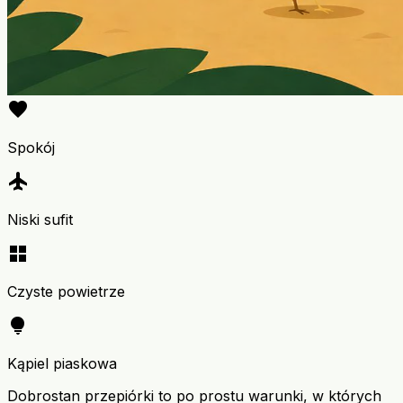
favorite
Spokój
flight
Niski sufit
grid_view
Czyste powietrze
lightbulb
Kąpiel piaskowa
Dobrostan przepiórki to po prostu warunki, w których