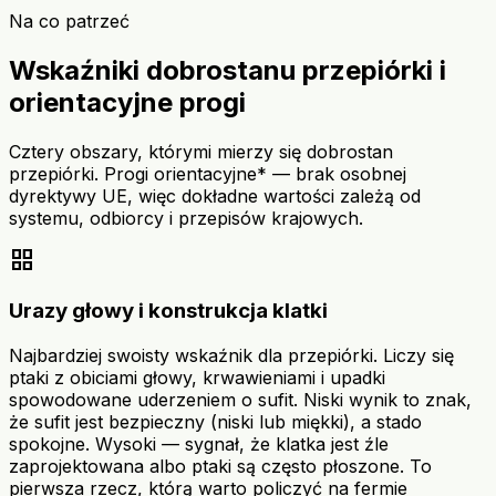
Na co patrzeć
Wskaźniki dobrostanu przepiórki i
orientacyjne progi
Cztery obszary, którymi mierzy się dobrostan
przepiórki. Progi orientacyjne* — brak osobnej
dyrektywy UE, więc dokładne wartości zależą od
systemu, odbiorcy i przepisów krajowych.
grid_view
Urazy głowy i konstrukcja klatki
Najbardziej swoisty wskaźnik dla przepiórki. Liczy się
ptaki z obiciami głowy, krwawieniami i upadki
spowodowane uderzeniem o sufit. Niski wynik to znak,
że sufit jest bezpieczny (niski lub miękki), a stado
spokojne. Wysoki — sygnał, że klatka jest źle
zaprojektowana albo ptaki są często płoszone. To
pierwsza rzecz, którą warto policzyć na fermie