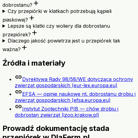
add
dobrostanu?
Czy przepiórki w klatkach potrzebują kąpieli
add
piaskowej?
Lepsze są klatki czy woliery dla dobrostanu
add
przepiórek?
Dlaczego jakość powietrza jest u przepiórek tak
add
ważna?
Źródła i materiały
link
Dyrektywa Rady 98/58/WE dotycząca ochrony
zwierząt gospodarskich (eur-lex.europa.eu)
link
EFSA — opinie naukowe nt. dobrostanu drobiu i
zwierząt gospodarskich (efsa.europa.eu)
link
Instytut Zootechniki PIB — chów drobiu i
dobrostan zwierząt (izoo.krakow.pl)
Prowadź dokumentację stada
przepiórek w DlaFerm.pl