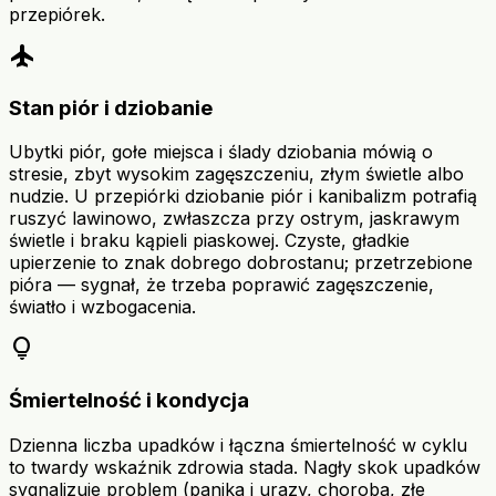
przepiórek.
flight
Stan piór i dziobanie
Ubytki piór, gołe miejsca i ślady dziobania mówią o
stresie, zbyt wysokim zagęszczeniu, złym świetle albo
nudzie. U przepiórki dziobanie piór i kanibalizm potrafią
ruszyć lawinowo, zwłaszcza przy ostrym, jaskrawym
świetle i braku kąpieli piaskowej. Czyste, gładkie
upierzenie to znak dobrego dobrostanu; przetrzebione
pióra — sygnał, że trzeba poprawić zagęszczenie,
światło i wzbogacenia.
lightbulb
Śmiertelność i kondycja
Dzienna liczba upadków i łączna śmiertelność w cyklu
to twardy wskaźnik zdrowia stada. Nagły skok upadków
sygnalizuje problem (panika i urazy, choroba, złe