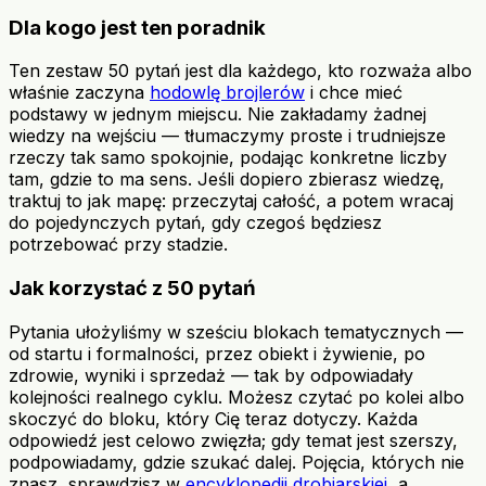
Dla kogo jest ten poradnik
Ten zestaw 50 pytań jest dla każdego, kto rozważa albo
właśnie zaczyna
hodowlę brojlerów
i chce mieć
podstawy w jednym miejscu. Nie zakładamy żadnej
wiedzy na wejściu — tłumaczymy proste i trudniejsze
rzeczy tak samo spokojnie, podając konkretne liczby
tam, gdzie to ma sens. Jeśli dopiero zbierasz wiedzę,
traktuj to jak mapę: przeczytaj całość, a potem wracaj
do pojedynczych pytań, gdy czegoś będziesz
potrzebować przy stadzie.
Jak korzystać z 50 pytań
Pytania ułożyliśmy w sześciu blokach tematycznych —
od startu i formalności, przez obiekt i żywienie, po
zdrowie, wyniki i sprzedaż — tak by odpowiadały
kolejności realnego cyklu. Możesz czytać po kolei albo
skoczyć do bloku, który Cię teraz dotyczy. Każda
odpowiedź jest celowo zwięzła; gdy temat jest szerszy,
podpowiadamy, gdzie szukać dalej. Pojęcia, których nie
znasz, sprawdzisz w
encyklopedii drobiarskiej
, a