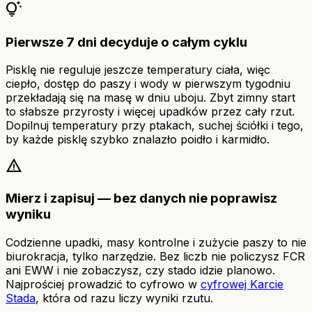
tips_and_updates
Pierwsze 7 dni decyduje o całym cyklu
Pisklę nie reguluje jeszcze temperatury ciała, więc
ciepło, dostęp do paszy i wody w pierwszym tygodniu
przekładają się na masę w dniu uboju. Zbyt zimny start
to słabsze przyrosty i więcej upadków przez cały rzut.
Dopilnuj temperatury przy ptakach, suchej ściółki i tego,
by każde pisklę szybko znalazło poidło i karmidło.
warning
Mierz i zapisuj — bez danych nie poprawisz
wyniku
Codzienne upadki, masy kontrolne i zużycie paszy to nie
biurokracja, tylko narzędzie. Bez liczb nie policzysz FCR
ani EWW i nie zobaczysz, czy stado idzie planowo.
Najprościej prowadzić to cyfrowo w
cyfrowej Karcie
Stada
, która od razu liczy wyniki rzutu.