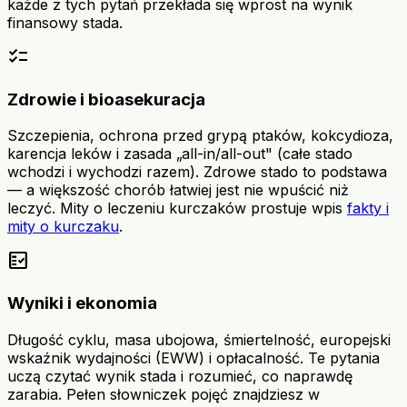
każde z tych pytań przekłada się wprost na wynik
finansowy stada.
checklist
Zdrowie i bioasekuracja
Szczepienia, ochrona przed grypą ptaków, kokcydioza,
karencja leków i zasada „all-in/all-out" (całe stado
wchodzi i wychodzi razem). Zdrowe stado to podstawa
— a większość chorób łatwiej jest nie wpuścić niż
leczyć. Mity o leczeniu kurczaków prostuje wpis
fakty i
mity o kurczaku
.
fact_check
Wyniki i ekonomia
Długość cyklu, masa ubojowa, śmiertelność, europejski
wskaźnik wydajności (EWW) i opłacalność. Te pytania
uczą czytać wynik stada i rozumieć, co naprawdę
zarabia. Pełen słowniczek pojęć znajdziesz w