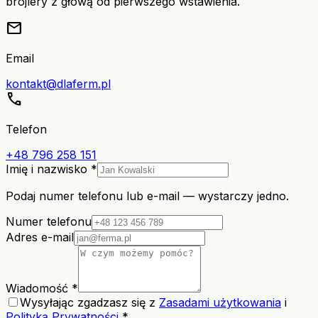
brojlery z głową od pierwszego wstawienia.
mail
Email
kontakt@dlaferm.pl
call
Telefon
+48 796 258 151
Imię i nazwisko *
Podaj numer telefonu lub e-mail — wystarczy jedno.
Numer telefonu
Adres e-mail
Wiadomość *
Wysyłając zgadzasz się z
Zasadami użytkowania
i
Polityką Prywatności
*