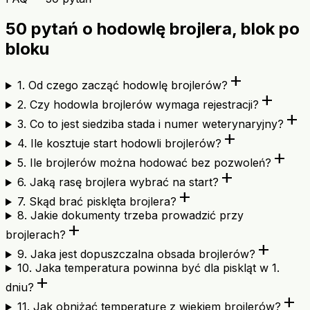
50 pytań o hodowlę brojlera, blok po
bloku
add
1. Od czego zacząć hodowlę brojlerów?
add
2. Czy hodowla brojlerów wymaga rejestracji?
add
3. Co to jest siedziba stada i numer weterynaryjny?
add
4. Ile kosztuje start hodowli brojlerów?
add
5. Ile brojlerów można hodować bez pozwoleń?
add
6. Jaką rasę brojlera wybrać na start?
add
7. Skąd brać pisklęta brojlera?
8. Jakie dokumenty trzeba prowadzić przy
add
brojlerach?
add
9. Jaka jest dopuszczalna obsada brojlerów?
10. Jaka temperatura powinna być dla piskląt w 1.
add
dniu?
add
11. Jak obniżać temperaturę z wiekiem brojlerów?