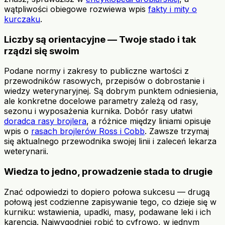
wątpliwości obiegowe rozwiewa wpis
fakty i mity o
kurczaku
.
Liczby są orientacyjne — Twoje stado i tak
rządzi się swoim
Podane normy i zakresy to publiczne wartości z
przewodników rasowych, przepisów o dobrostanie i
wiedzy weterynaryjnej. Są dobrym punktem odniesienia,
ale konkretne docelowe parametry zależą od rasy,
sezonu i wyposażenia kurnika. Dobór rasy ułatwi
doradca rasy brojlera
, a różnice między liniami opisuje
wpis o
rasach brojlerów Ross i Cobb
. Zawsze trzymaj
się aktualnego przewodnika swojej linii i zaleceń lekarza
weterynarii.
Wiedza to jedno, prowadzenie stada to drugie
Znać odpowiedzi to dopiero połowa sukcesu — drugą
połową jest codzienne zapisywanie tego, co dzieje się w
kurniku: wstawienia, upadki, masy, podawane leki i ich
karencja. Najwygodniej robić to cyfrowo, w jednym