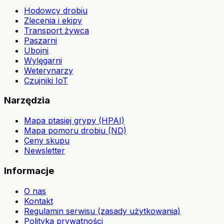
Hodowcy drobiu
Zlecenia i ekipy
Transport żywca
Paszarni
Ubojni
Wylęgarni
Weterynarzy
Czujniki IoT
Narzędzia
Mapa ptasiej grypy (HPAI)
Mapa pomoru drobiu (ND)
Ceny skupu
Newsletter
Informacje
O nas
Kontakt
Regulamin serwisu (zasady użytkowania)
Polityka prywatności