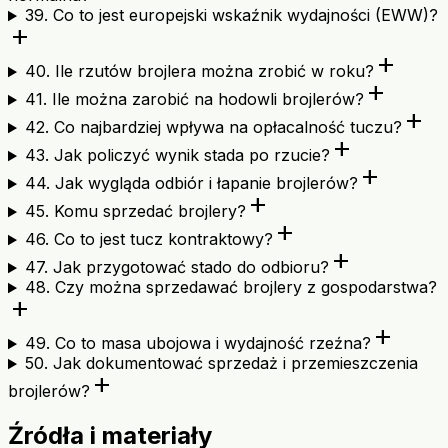
39. Co to jest europejski wskaźnik wydajności (EWW)?
add
add
40. Ile rzutów brojlera można zrobić w roku?
add
41. Ile można zarobić na hodowli brojlerów?
add
42. Co najbardziej wpływa na opłacalność tuczu?
add
43. Jak policzyć wynik stada po rzucie?
add
44. Jak wygląda odbiór i łapanie brojlerów?
add
45. Komu sprzedać brojlery?
add
46. Co to jest tucz kontraktowy?
add
47. Jak przygotować stado do odbioru?
48. Czy można sprzedawać brojlery z gospodarstwa?
add
add
49. Co to masa ubojowa i wydajność rzeźna?
50. Jak dokumentować sprzedaż i przemieszczenia
add
brojlerów?
Źródła i materiały