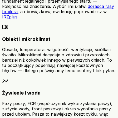
fundament legalnego i przemyślanego startu —
kolejność ma znaczenie. Wybór linii ułatwi
doradca rasy
brojlera
, a obowiązkową ewidencję poprowadzisz w
IRZplus
.
menu_book
Obiekt i mikroklimat
Obsada, temperatura, wilgotność, wentylacja, ściółka i
światło. Mikroklimat decyduje o zdrowiu i przyrostach
bardziej niż cokolwiek innego w pierwszych dniach. To
tu początkujący popełniają najwięcej kosztownych
błędów — dlatego poświęcamy temu osobny blok pytań.
insights
Żywienie i woda
Fazy paszy, FCR (współczynnik wykorzystania paszy),
zużycie wody, front paszowy i okres wycofania paszy
przed ubojem. Pasza to największy koszt cyklu, więc