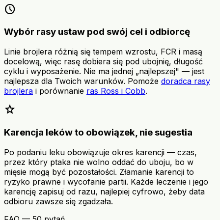
schedule
Wybór rasy ustaw pod swój cel i odbiorcę
Linie brojlera różnią się tempem wzrostu, FCR i masą
docelową, więc rasę dobiera się pod ubojnię, długość
cyklu i wyposażenie. Nie ma jednej „najlepszej" — jest
najlepsza dla Twoich warunków. Pomoże
doradca rasy
brojlera
i porównanie
ras Ross i Cobb
.
star
Karencja leków to obowiązek, nie sugestia
Po podaniu leku obowiązuje okres karencji — czas,
przez który ptaka nie wolno oddać do uboju, bo w
mięsie mogą być pozostałości. Złamanie karencji to
ryzyko prawne i wycofanie partii. Każde leczenie i jego
karencję zapisuj od razu, najlepiej cyfrowo, żeby data
odbioru zawsze się zgadzała.
FAQ — 50 pytań