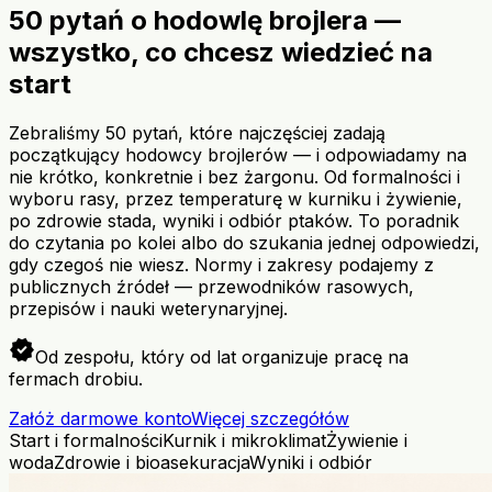
50 pytań o hodowlę brojlera —
wszystko, co chcesz wiedzieć na
start
Zebraliśmy 50 pytań, które najczęściej zadają
początkujący hodowcy brojlerów — i odpowiadamy na
nie krótko, konkretnie i bez żargonu. Od formalności i
wyboru rasy, przez temperaturę w kurniku i żywienie,
po zdrowie stada, wyniki i odbiór ptaków. To poradnik
do czytania po kolei albo do szukania jednej odpowiedzi,
gdy czegoś nie wiesz. Normy i zakresy podajemy z
publicznych źródeł — przewodników rasowych,
przepisów i nauki weterynaryjnej.
verified
Od zespołu, który od lat organizuje pracę na
fermach drobiu.
Załóż darmowe konto
Więcej szczegółów
Start i formalności
Kurnik i mikroklimat
Żywienie i
woda
Zdrowie i bioasekuracja
Wyniki i odbiór