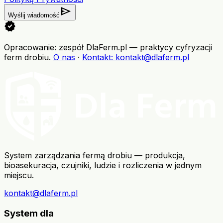
send
Wyślij wiadomość
verified
Opracowanie: zespół DlaFerm.pl
—
praktycy cyfryzacji
ferm drobiu
.
O nas
·
Kontakt
: kontakt@dlaferm.pl
System zarządzania fermą drobiu — produkcja,
bioasekuracja, czujniki, ludzie i rozliczenia w jednym
miejscu.
kontakt@dlaferm.pl
System dla