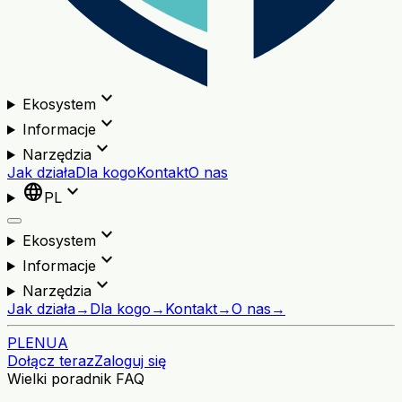
expand_more
Ekosystem
expand_more
Informacje
expand_more
Narzędzia
Jak działa
Dla kogo
Kontakt
O nas
language
expand_more
PL
expand_more
Ekosystem
expand_more
Informacje
expand_more
Narzędzia
Jak działa
→
Dla kogo
→
Kontakt
→
O nas
→
PL
EN
UA
Dołącz teraz
Zaloguj się
Wielki poradnik FAQ