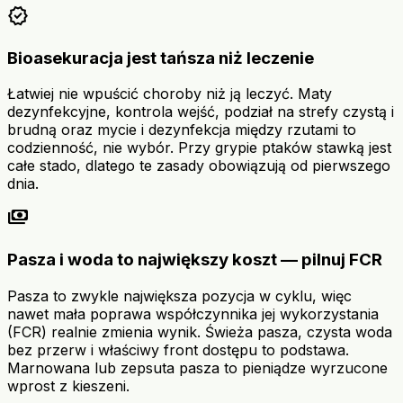
verified
Bioasekuracja jest tańsza niż leczenie
Łatwiej nie wpuścić choroby niż ją leczyć. Maty
dezynfekcyjne, kontrola wejść, podział na strefy czystą i
brudną oraz mycie i dezynfekcja między rzutami to
codzienność, nie wybór. Przy grypie ptaków stawką jest
całe stado, dlatego te zasady obowiązują od pierwszego
dnia.
payments
Pasza i woda to największy koszt — pilnuj FCR
Pasza to zwykle największa pozycja w cyklu, więc
nawet mała poprawa współczynnika jej wykorzystania
(FCR) realnie zmienia wynik. Świeża pasza, czysta woda
bez przerw i właściwy front dostępu to podstawa.
Marnowana lub zepsuta pasza to pieniądze wyrzucone
wprost z kieszeni.