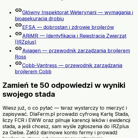
link
Główny Inspektorat Weterynarii — wymagania i
bioasekuracja drobiu
link
EFSA — dobrostan i zdrowie brojlerów
link
ARiMR — Identyfikacja i Rejestracja Zwierząt
(IRZplus)
link
Aviagen — przewodnik zarządzania brojlerem
Ross
link
Cobb-Vantress — przewodnik zarządzania
brojlerem Cobb
Zamień te 50 odpowiedzi w wyniki
swojego stada
Wiesz już, o co pytać — teraz wystarczy to mierzyć i
zapisywać. DlaFerm.pl prowadzi cyfrową Kartę Stada,
liczy FCR i EWW oraz pilnuje karencji leków i ewidencji
stada, a jeśli chcesz, sam wyśle zgłoszenia do IRZplus
za Ciebie. Załóż darmowe konto fermy i prowadź