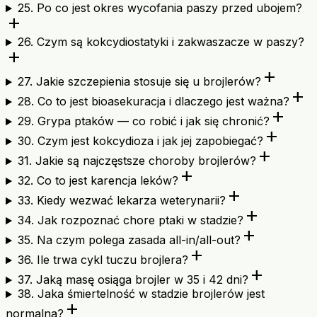
25. Po co jest okres wycofania paszy przed ubojem?
add
26. Czym są kokcydiostatyki i zakwaszacze w paszy?
add
add
27. Jakie szczepienia stosuje się u brojlerów?
add
28. Co to jest bioasekuracja i dlaczego jest ważna?
add
29. Grypa ptaków — co robić i jak się chronić?
add
30. Czym jest kokcydioza i jak jej zapobiegać?
add
31. Jakie są najczęstsze choroby brojlerów?
add
32. Co to jest karencja leków?
add
33. Kiedy wezwać lekarza weterynarii?
add
34. Jak rozpoznać chore ptaki w stadzie?
add
35. Na czym polega zasada all-in/all-out?
add
36. Ile trwa cykl tuczu brojlera?
add
37. Jaką masę osiąga brojler w 35 i 42 dni?
38. Jaka śmiertelność w stadzie brojlerów jest
add
normalna?