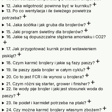
add
12. Jaka wilgotność powinna być w kurniku?
13. Po co wentylacja i ile świeżego powietrza
add
potrzeba?
add
14. Jaka ściółka i jak gruba dla brojlerów?
add
15. Jaki program świetlny dla brojlerów?
16. Jakie są dopuszczalne stężenia amoniaku i CO2?
add
17. Jak przygotować kurnik przed wstawieniem
add
piskląt?
add
18. Czym karmić brojlery i jakie są fazy paszy?
add
19. Ile paszy zjada brojler w całym cyklu?
add
20. Co to jest FCR i ile wynosi u brojlera?
add
21. Czym różni się starter, grower i finisher?
22. Ile wody pije brojler i jaki jest stosunek woda do
add
paszy?
add
23. Ile poideł i karmideł potrzeba na ptaki?
add
24. Czy można karmić brojlery własnym zbożem?